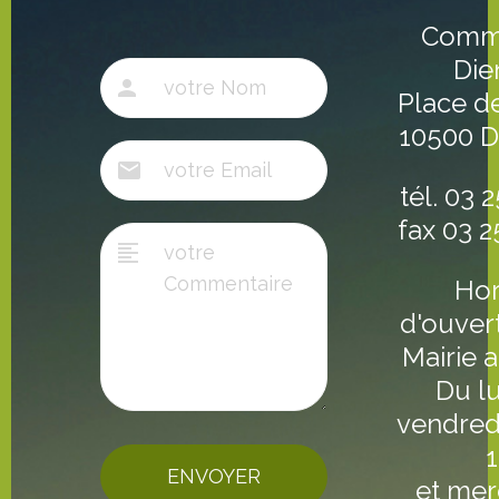
Comm
Die
Place de
10500 
tél. 03 
fax 03 2
Hor
d'ouver
Mairie a
Du l
vendred
ENVOYER
et mer