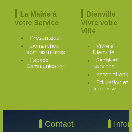
La Mairie à
Dienville
votre Service
Vivre votre
Ville
Présentation
Démarches
Vivre à
administratives
Dienville
Espace
Santé et
Communication
Services
Associations
Education et
Jeunesse
Contact
Info