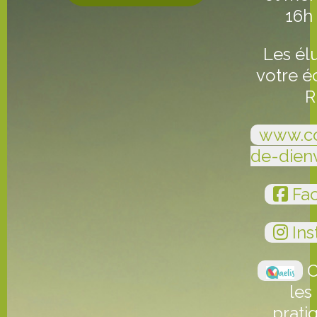
16h
Les él
votre é
R
www.c
de-dien
Fa
Ins
C
les
prati