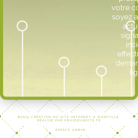
votre 
soyez a
actu
sign
inc
effec
demar
lig
©2025 CRÉATION DU SITE INTERNET À DIENVILLE,
RÉALISÉ PAR ENVIEDUNSITE.FR
|
ESPACE ADMIN