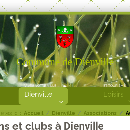
Commune de Dienville
VIVRE VOTRE VILLE
ET TOURISME
Dienville
Loisirs
êtes ici :
Accueil
Dienville
Associations
A
ns et clubs à
Dienville