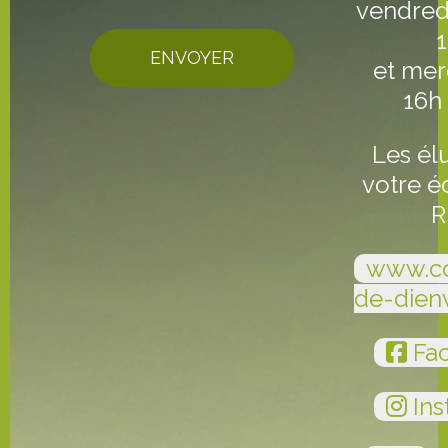
vendred
ENVOYER
et mer
16h
Les él
votre é
R
www.c
de-dien
Fa
Ins