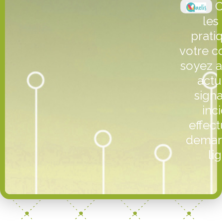
C
les
prati
votre 
soyez a
actu
sign
inc
effec
demar
lig