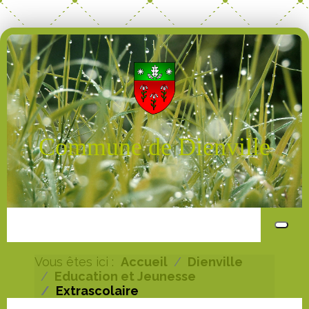
Commune de Dienville
Vous êtes ici :
Accueil
Dienville
Education et Jeunesse
Extrascolaire