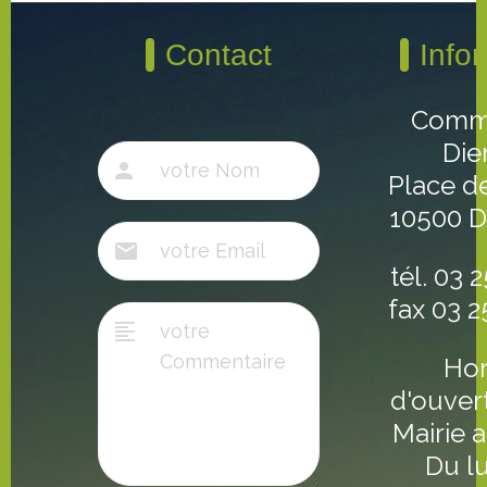
Contact
Info
Comm
Die
Place de
10500 
tél. 03 
fax 03 2
Hor
d'ouver
Mairie a
Du l