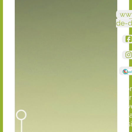
ww
de-d
pr
vot
soy
s