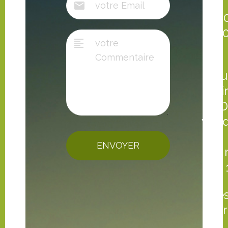
tél.
fax 
d'ou
Mair
D
vend
ENVOYER
et 
Les
vot