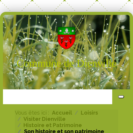
Commune de Dienville
Vous êtes ici :
Accueil
Loisirs
Visiter Dienville
Histoire et Patrimoine
Son histoire et son patrimoine